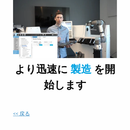
より迅速に
製造
を開
始します
<< 戻る